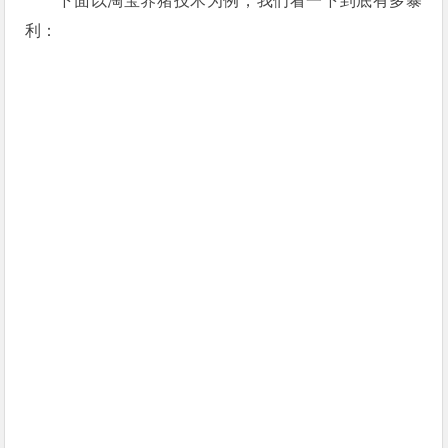
下面以淘宝养猪技术为例，我们看一下到底有多暴
利：