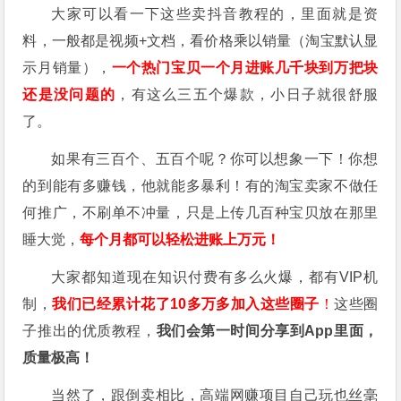
大家可以看一下这些卖抖音教程的，里面就是资
料，一般都是视频+文档，看价格乘以销量（淘宝默认显
示月销量），
一个热门宝贝一个月进账几千块到万把块
还是没问题的
，有这么三五个爆款，小日子就很舒服
了。
如果有三百个、五百个呢？你可以想象一下！你想
的到能有多赚钱，他就能多暴利！有的淘宝卖家不做任
何推广，不刷单不冲量，只是上传几百种宝贝放在那里
睡大觉，
每个月都可以轻松进账上万元！
大家都知道现在知识付费有多么火爆，都有VIP机
制，
我们已经累计花了10多万多加入这些圈子
！
这些圈
子推出的优质教程，
我们会第一时间分享到App里面，
质量极高！
当然了，跟倒卖相比，高端网赚项目自己玩也丝毫